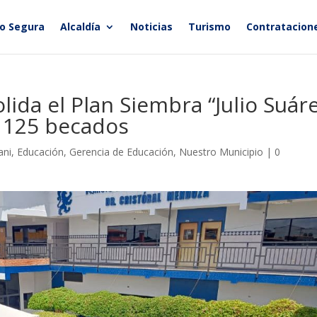
ro Segura
Alcaldía
Noticias
Turismo
Contratacione
ida el Plan Siembra “Julio Suár
e 125 becados
ani
,
Educación
,
Gerencia de Educación
,
Nuestro Municipio
|
0