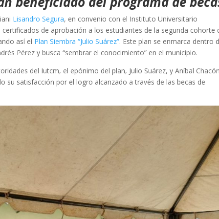
an beneficiado del programa de beca
riani
Lisandro Segura
, en convenio con el Instituto Universitario
ó certificados de aprobación a los estudiantes de la segunda cohorte 
ando así el
Plan Siembra “Julio Suárez”
. Este plan se enmarca dentro d
drés Pérez y busca “sembrar el conocimiento” en el municipio.
oridades del Iutcm, el epónimo del plan, Julio Suárez, y Aníbal Chacón
o su satisfacción por el logro alcanzado a través de las becas de